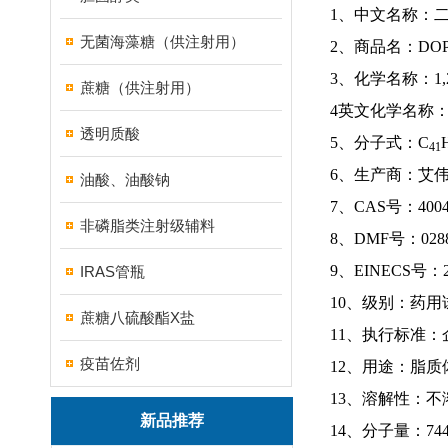
1、中文名称：
无菌海藻糖（供注射用）
2、商品名：DOP
3、化学名称：1,
蔗糖（供注射用）
4英文化学名称：1,2-Di
透明质酸
5、分子式：C
41
6、生产商：艾
油酸、油酸钠
7、CAS号：4004-
非磷脂类注射级辅料
8、DMF号：0288
9、EINECS号：20
IRAS管瓶
10、级别：药用
蔗糖八硫酸酯X盐
11、执行标准：
疫苗佐剂
12、用途：脂质
13、溶解性：
新品推荐
14、分子量：744