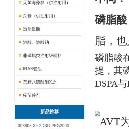
无菌海藻糖（供注射用）
蔗糖（供注射用）
磷脂酸
透明质酸
脂，也
油酸、油酸钠
磷脂酸
非磷脂类注射级辅料
提，其
IRAS管瓶
DSPA与
蔗糖八硫酸酯X盐
疫苗佐剂
新品推荐
308805-39-2DSG-PEG2000