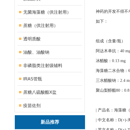
神药的开发不得不考
无菌海藻糖（供注射用）
如下：
蔗糖（供注射用）
透明质酸
组成（含量/瓶）
阿达木单抗：40 m
油酸、油酸钠
冰醋酸：0.13 mg
非磷脂类注射级辅料
海藻糖二水合物：65
IRAS管瓶
三水醋酸钠：2.4 m
聚山梨醇酯80：0.8
蔗糖八硫酸酯X盐
疫苗佐剂
| 产品名：海藻糖
| 中文名称：D(+
新品推荐
| 英文名称：D(+)-Trehal