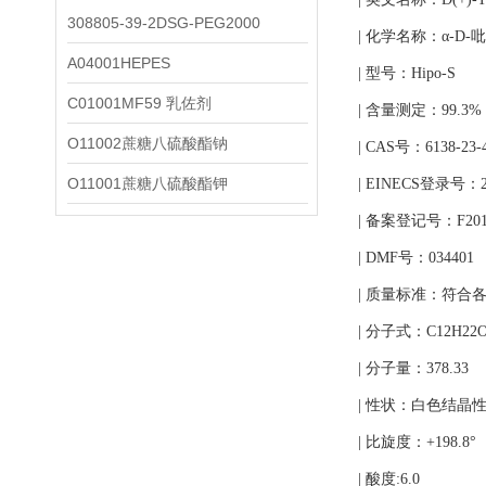
308805-39-2DSG-PEG2000
| 化学名称：α-D
A04001HEPES
| 型号：Hipo-S
C01001MF59 乳佐剂
| 含量测定：99.3%
O11002蔗糖八硫酸酯钠
| CAS号：6138-23-
O11001蔗糖八硫酸酯钾
| EINECS登录号：20
| 备案登记号：F2019
| DMF号：034401
| 质量标准：符合各国
| 分子式：C12H22O
| 分子量：378.33
| 性状：白色结晶
| 比旋度：+198.8°
| 酸度:6.0