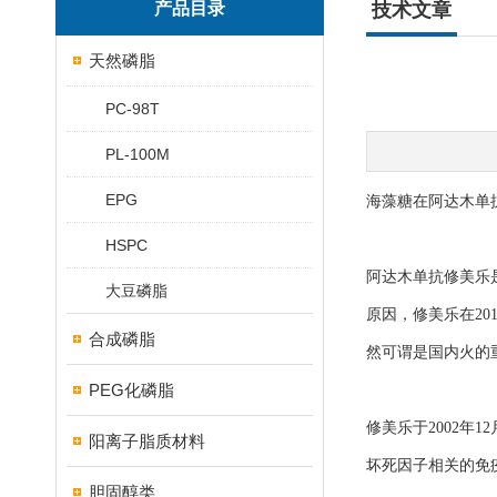
产品目录
技术文章
天然磷脂
PC-98T
PL-100M
EPG
海藻糖在阿达木单
HSPC
阿达木单抗修美乐是
大豆磷脂
原因，修美乐在20
合成磷脂
然可谓是国内火的
PEG化磷脂
修美乐于2002年1
阳离子脂质材料
坏死因子相关的免
胆固醇类