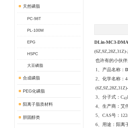
天然磷脂
PC-98T
PL-100M
EPG
DLin-MC3-DM
(6Z,9Z,28Z,3
HSPC
也许有的小伙伴
大豆磷脂
1、产品名称：
D
合成磷脂
2、化学名称：4
(6Z,9Z,28Z,31Z)-h
PEG化磷脂
3、分子式：C
43
阳离子脂质材料
4、生产商：艾
5、CAS号：12246
胆固醇类
6、用途：阳