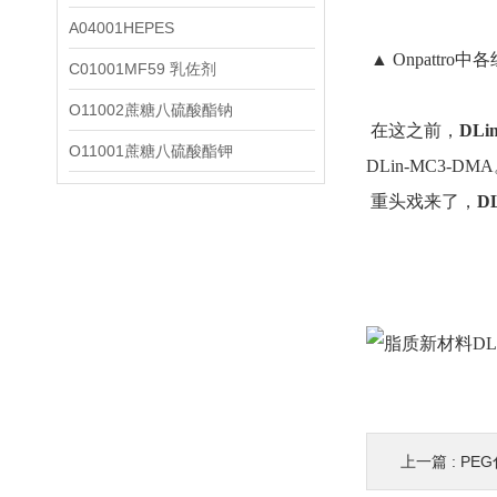
A04001HEPES
▲ Onpattro
C01001MF59 乳佐剂
O11002蔗糖八硫酸酯钠
在这之前，
DLi
O11001蔗糖八硫酸酯钾
DLin-MC3-
重头戏来了，
D
上一篇 :
PEG化