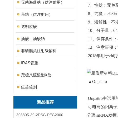
无菌海藻糖（供注射用）
7、性状：无色
8、纯度：≥98%
蔗糖（供注射用）
9、溶解性：不
透明质酸
10、分子量：642
油酸、油酸钠
11、保存条件：-
12、注意事项
非磷脂类注射级辅料
2018年用于z
IRAS管瓶
蔗糖八硫酸酯X盐
▲Onpattro
疫苗佐剂
Onpattro中
新品推荐
可电离的阳离子
308805-39-2DSG-PEG2000
分离,siRNA发