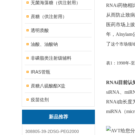
无菌海藻糖（供注射用）
RNAi药物
从而防止致病
蔗糖（供注射用）
医药市场上拔
透明质酸
年，Alnyl
了
油酸、油酸钠
这个市场领
非磷脂类注射级辅料
表1：1998年
IRAS管瓶
RNAi目前
蔗糖八硫酸酯X盐
siRNA、miR
疫苗佐剂
RNAi由长度为
miRNA（micr
新品推荐
308805-39-2DSG-PEG2000