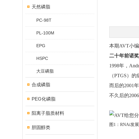
天然磷脂
PC-98T
PL-100M
EPG
本期AVT小
二十年前诺奖
HSPC
1998年，A
大豆磷脂
（PTGS）
合成磷脂
而后的2001
不久后的200
PEG化磷脂
阳离子脂质材料
图1：RNAi发
胆固醇类