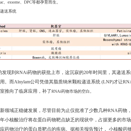
nac、exsome、DPC等都孕育而生。
i递送系统
象的发现到RNAi药物的获批上市，这沉寂的20年时间里，其递
用。而Alnylam公司凭借其脂质纳米颗粒递送系统 (LNP)才让
室推向了临床应用，补了
RNAi药物市场的空白。
新领域正稳健发展，尽管目前为止仅批准了少数几种RNA药物
年小核酸治疗将在蛋白药物靶点缺乏的现状中，占据更多的市场
应药物治疗的蛋白质靶点的疾病。据相关报告预计， 小核酸药物