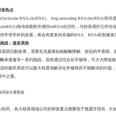
研发热点
circular RNA,circRNA) 、long noncoding RNA (
A(miRNA)海绵体吸附并调控miRNA的活性，与转录调控元
传学等学科的发展，将会有更多的非编码RNA、RNAi机制被发
挑战：递送系统
发挥基因沉默效果，需要先克服诸如核酸酶降解、较短的半衰期
酶体逃逸等一系列挑战。虽然通过结合化学修饰，可大大降低核
进的载药系统可以极大程度地解决化学修饰所不能解决的问题，
的重中之重。
给药的主要瓶颈
Ai给药，各大核算领域公司的研发重点都聚焦于规避开现有
，开