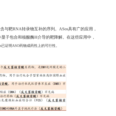
与靶RNA转录物互补的序列。ASos具有广的应用，
跃、外显子包合和核酸酶H介导的靶降解。在这些应用中，
nis已证明ASO药物成药性上的可行性。