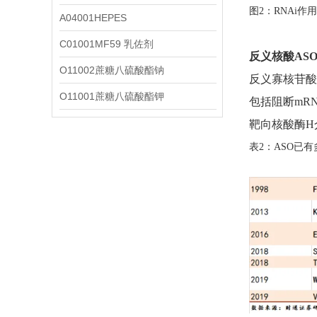
图2：RNAi作
A04001HEPES
C01001MF59 乳佐剂
反义核酸AS
O11002蔗糖八硫酸酯钠
反义寡核苷酸
O11001蔗糖八硫酸酯钾
包括阻断mR
靶向核酸酶H
表2：ASO已