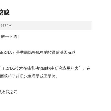
核酸
2674次
了解一下吧！
链RNA（dsRNA）是秀丽隐杆线虫的转录后基因沉默
自此打开了RNAi技术在哺乳动物细胞中研究应用的大门。在
A干扰现象而获得了诺贝尔生理学或医学奖。