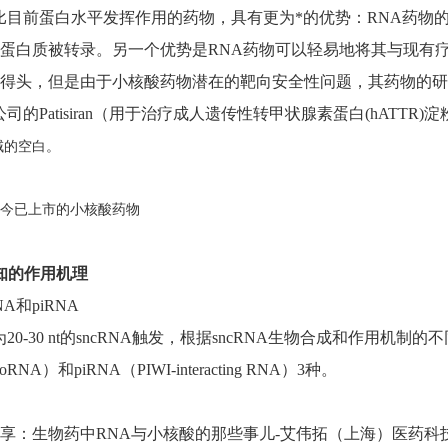
相比目前蛋白水平发挥作用的药物，具有更为*的优势：RNA药物
蛋白质被转录。另一个优势是RNA药物可以轻易地将其与现有
得头，但是由于小核酸药物潜在的靶向安全性问题，其药物的研发
am公司的Patisiran（用于治疗成人遗传性转甲状腺素蛋白(hA
域的空白。
-至今已上市的小核酸药物
认知的作用机理
NA和piRNA
20-30 nt的sncRNA触发，根据sncRNA生物合成和作用机制的不同，可将
oRNA）和piRNA（PIWI-interacting RNA）3种。