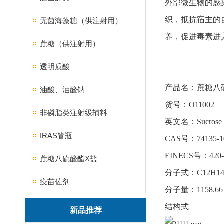
外部微生物的感
织，抵抗宿主的
无菌海藻糖（供注射用）
养，促进毒素进
蔗糖（供注射用）
透明质酸
产品名：蔗糖八
油酸、油酸钠
货号：O11002
非磷脂类注射级辅料
英文名：Sucrose oct
IRAS管瓶
CAS号：74135-1
EINECS号：420-
蔗糖八硫酸酯X盐
分子式：C12H14N
疫苗佐剂
分子量：1158.66
结构式
新品推荐