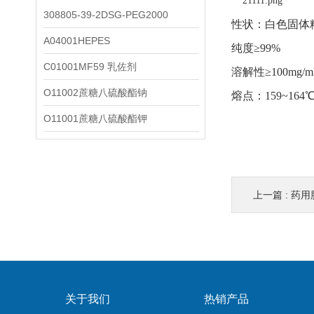
308805-39-2DSG-PEG2000
性状：白色固体
A04001HEPES
纯度≥99%
C01001MF59 乳佐剂
溶解性≥100mg/mL
O11002蔗糖八硫酸酯钠
熔点：159~164
O11001蔗糖八硫酸酯钾
上一篇 :
药用胆固
关于我们
热销产品