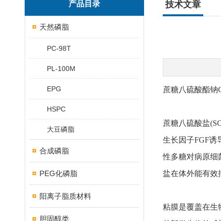
产品目录
技术文章
天然磷脂
PC-98T
PL-100M
EPG
蔗糖八硫酸酯钠C
HSPC
蔗糖八硫酸盐(S
大豆磷脂
生长因子FGF
合成磷脂
性多糖对病原细
PEG化磷脂
盐在体外能有效
阳离子脂质材料
粘膜是覆盖在生
胆固醇类