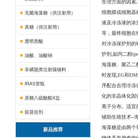
生理方面的因素
细胞膜或细胞器
无菌海藻糖（供注射用）
液及冷冻液的浓
蔗糖（供注射用）
等，最终细胞在经
透明质酸
对冷冻保护剂的
护剂,如丙二醇(prop
油酸、油酸钠
海藻糖、聚乙二
非磷脂类注射级辅料
时发现,EG和
IRAS管瓶
序配合合理冷冻
化的非晶体化固
蔗糖八硫酸酯X盐
离子分布。适宜
疫苗佐剂
辅助生殖技术-
海藻糖是由两个葡
新品推荐
物体具有神奇的