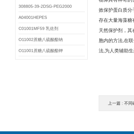
308805-39-2DSG-PEG2000
效保护蛋白质分
A04001HEPES
存在大量海藻糖
C01001MF59 乳佐剂
天然保护剂，其
O11002蔗糖八硫酸酯钠
胞内的方法,在
O11001蔗糖八硫酸酯钾
法,为人类辅助
上一篇 :
不同磷脂