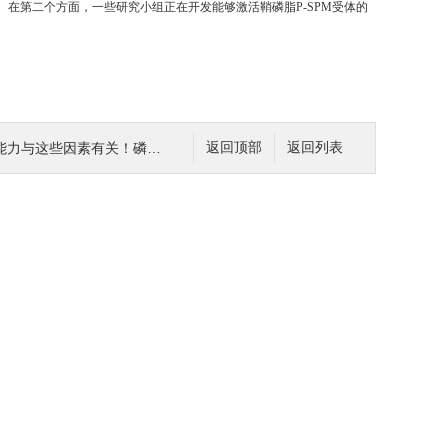
。在第二个方面，一些研究小组正在开发能够激活鞘磷脂P-SPM受体的
有关！磷脂产品中溶血磷脂的限度如何设定？
返回顶部
返回列表