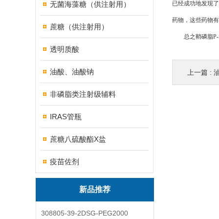
无菌海藻糖（供注射用）
已经成功地发现了
药物，这些药物有
蔗糖（供注射用）
总之鞘磷脂P-S
透明质酸
油酸、油酸钠
上一篇 :
油
非磷脂类注射级辅料
IRAS管瓶
蔗糖八硫酸酯X盐
疫苗佐剂
新品推荐
308805-39-2DSG-PEG2000