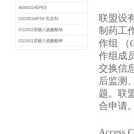
A04001HEPES
联盟设有
C01001MF59 乳佐剂
制药工作
O11002蔗糖八硫酸酯钠
作组 （
O11001蔗糖八硫酸酯钾
作组成
交换信
后监测
题。联
合申请
Acce