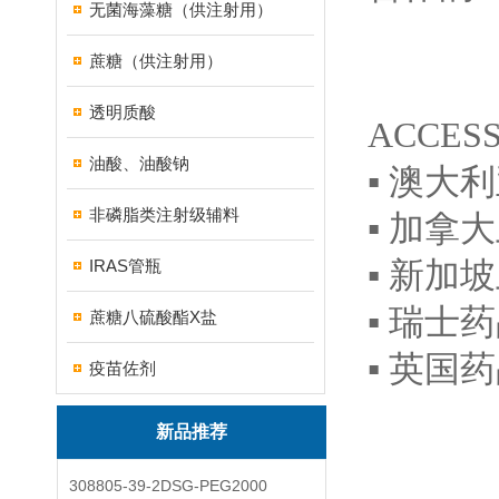
无菌海藻糖（供注射用）
蔗糖（供注射用）
透明质酸
ACCESS
油酸、油酸钠
▪ 澳大
非磷脂类注射级辅料
▪ 加拿大
▪ 新加
IRAS管瓶
▪ 瑞士药
蔗糖八硫酸酯X盐
▪ 英国
疫苗佐剂
新品推荐
308805-39-2DSG-PEG2000