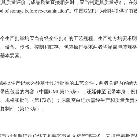
或其质量评价与成品质量直接相关时，应当制定其质量标准。在效期管理
eriod of storage before re-examination"。中国GMP则为
个生产批量均应当有经企业批准的工艺规程。生产处方均要求明
、设备、步骤、控制和贮存。包装操作要求两者均涵盖包装规格
基本要素。
强调批生产记录必须基于现行批准的工艺文件，两者关键内容绝大
录应包含的内容（中国GMP第175条），还延伸至记录本身，例
、规格和批号（第172条）；原版空白记录需经生产和质量负
复制件（第173条）。
第五节 批包装记录总结了包装环节的文档管理要求。它规定每批产