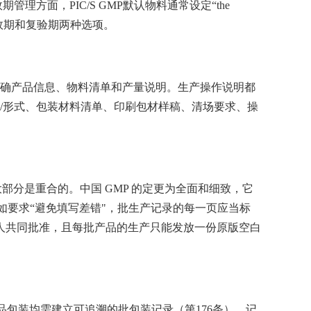
方面，PIC/S GMP默认物料通常设定“the
物料提供了有效期和复验期两种选项。
确产品信息、物料清单和产量说明。生产操作说明都
/形式、包装材料清单、印刷包材样稿、清场要求、操
部分是重合的。中国 GMP 的定更为全面和细致，它
如要求“避免填写差错"，批生产记录的每一页应当标
责人共同批准，且每批产品的生产只能发放一份原版空白
品包装均需建立可追溯的批包装记录（第176条），记