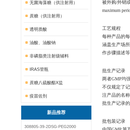
被外购/外销
无菌海藻糖（供注射用）
maximum p
蔗糖（供注射用）
工艺规程
透明质酸
每种产品的每
油酸、油酸钠
涵盖生产场所
作步骤描述等
非磷脂类注射级辅料
IRAS管瓶
批生产记录
两者GMP均
蔗糖八硫酸酯X盐
不仅规定了记
注产品的名称
疫苗佐剂
批生产记录的
新品推荐
批包装记录
308805-39-2DSG-PEG2000
中国GMP 