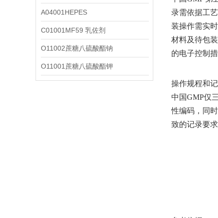
A04001HEPES
录需依据工艺
装操作需实时记
C01001MF59 乳佐剂
材料及待包装
O11002蔗糖八硫酸酯钠
的电子控制措
O11001蔗糖八硫酸酯钾
操作规程和记
中国GMP仅
性编码，同时
致的记录要求