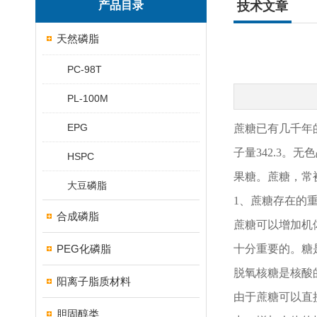
产品目录
技术文章
天然磷脂
PC-98T
PL-100M
EPG
蔗糖已有几千年
子量342.3。
HSPC
果糖
。蔗糖，常
大豆磷脂
1、蔗糖存在的
合成磷脂
蔗糖可以增加机
PEG化磷脂
十分重要的。糖
脱氧核糖是核酸
阳离子脂质材料
由于蔗糖可以直
胆固醇类