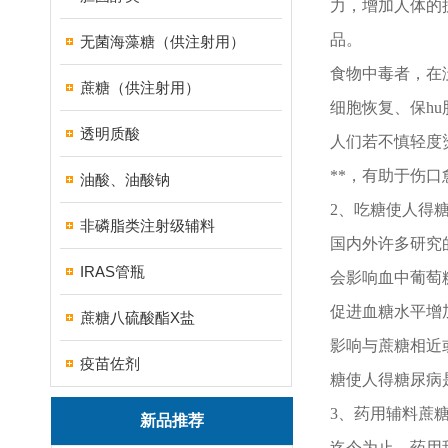
力，增加人体的
品。
无菌海藻糖（供注射用）
食物中毒者，在
蔗糖（供注射用）
细胞恢复、保h
透明质酸
人们若不慎轻度
**，有助于伤口
油酸、油酸钠
2、吃糖使人得
非磷脂类注射级辅料
国内外许多研究
IRAS管瓶
会影响血中葡萄
促进血糖水平增
蔗糖八硫酸酯X盐
影响与蔗糖相近
疫苗佐剂
糖使人得糖尿病
3、药用辅料蔗
新品推荐
迄今为止，药用