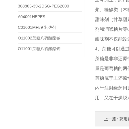
308805-39-2DSG-PEG2000
浆、糖醇类（木
A04001HEPES
甜味剂（甘草甜
C01001MF59 乳佐剂
剂和润喉糖片等
O11002蔗糖八硫酸酯钠
甜味剂不仅能改
O11001蔗糖八硫酸酯钾
4、蔗糖可以通
蔗糖是非非还原
量是葡萄糖的两
蔗糖属于非还原
内**注射级药
用，又在干燥脱
上一篇 :
药用