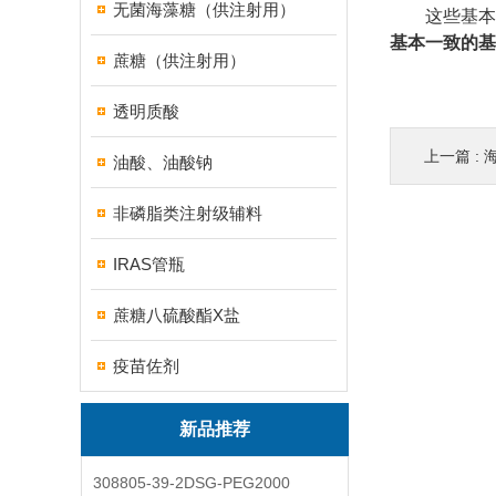
无菌海藻糖（供注射用）
这些基本
基本一致的基
蔗糖（供注射用）
透明质酸
上一篇 :
油酸、油酸钠
非磷脂类注射级辅料
IRAS管瓶
蔗糖八硫酸酯X盐
疫苗佐剂
新品推荐
308805-39-2DSG-PEG2000