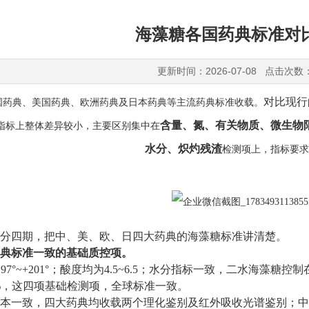
海藻糖各国药典标准对
更新时间：2026-07-08 点击次数
对比现行
国药典、美国药典、欧洲药典及日本药典等主流药典标准收载。
含量、氮、有关物质、微生物
指标上整体差异较小，主要区别集中在
水分、炽灼残渣
检测项上，指标要求
分四期，把中、美、欧、日四大药典的海藻糖标准讲清楚。
典
标准
一致的基础质控项
。
97°~+201°
；酸度均为
4.5~6.5
；水分指标
一致
，二水海藻糖控制
%
，这四项基础检测项，全球标准一致。
本一致，四大药典均收载两个理化
鉴别及
红外吸收光谱
鉴别
；中