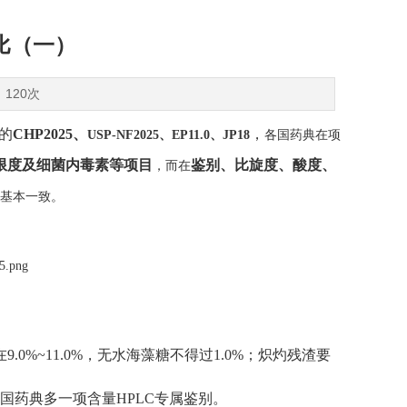
比（一）
：120次
的
C
HP2025
、
，
USP-NF2025
、
E
P11.0
、
J
P18
各国药典在项
限度及细菌内毒素等项目
鉴别、比旋度、酸度、
，而在
基本一致。
在
9.0%~11.0%
，无水海藻糖不得过
1.0%
；炽灼残渣要
国药典多一项
含量
H
PLC
专属鉴别。