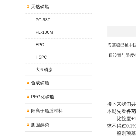
天然磷脂
PC-98T
PL-100M
EPG
海藻糖已被中
目设置与限度
HSPC
大豆磷脂
合成磷脂
PEG化磷脂
接下来我们共
阳离子脂质材料
本期先看
各药
比旋度
+1
胆固醇类
求不得过
0.1
鉴别项基