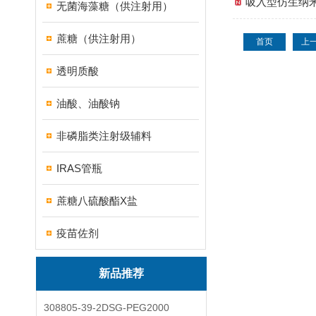
吸入型仿生纳米
无菌海藻糖（供注射用）
蔗糖（供注射用）
首页
上
透明质酸
油酸、油酸钠
非磷脂类注射级辅料
IRAS管瓶
蔗糖八硫酸酯X盐
疫苗佐剂
新品推荐
308805-39-2DSG-PEG2000