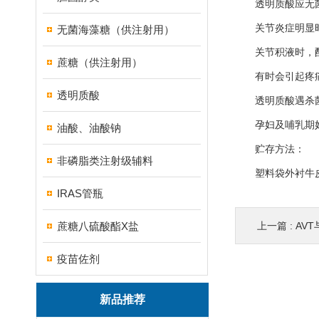
透明质酸应无菌操
关节炎症明显时
无菌海藻糖（供注射用）
关节积液时，酌情
蔗糖（供注射用）
有时会引起疼痛
透明质酸
透明质酸遇杀菌
孕妇及哺乳期妇
油酸、油酸钠
贮存方法：
非磷脂类注射级辅料
塑料袋外衬牛皮
IRAS管瓶
蔗糖八硫酸酯X盐
上一篇 :
AVT
疫苗佐剂
新品推荐