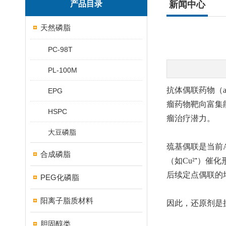
产品目录
新闻中心
天然磷脂
PC-98T
PL-100M
抗体偶联药物（an
EPG
瘤药物靶向富集
HSPC
瘤治疗潜力。
大豆磷脂
巯基偶联是当前
合成磷脂
（如Cu²⁺）催
后续定点偶联的
PEG化磷脂
阳离子脂质材料
因此，还原剂是
胆固醇类