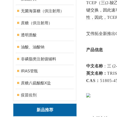
TCEP（三(
键交换，因此速
无菌海藻糖（供注射用）
性，因此，TCE
蔗糖（供注射用）
艾伟拓全新推出G
透明质酸
油酸、油酸钠
产品信息
非磷脂类注射级辅料
中文名称
：三 (
IRAS管瓶
英文名称：
TRI
CAS：
51805-4
蔗糖八硫酸酯X盐
疫苗佐剂
新品推荐