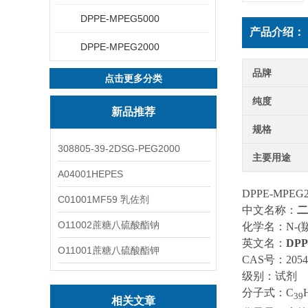
DPPE-MPEG5000
产品介绍：
DPPE-MPEG2000
品牌
点击更多分类
纯度
新品推荐
规格
308805-39-2DSG-PEG2000
主要用途
A04001HEPES
DPPE-MP
C01001MF59 乳佐剂
中文名称：
二
O11002蔗糖八硫酸酯钠
化学名：N-(羰
英文名：
DPP
O11001蔗糖八硫酸酯钾
CAS号：20549
级别：试剂
分子式：C
39
相关文章