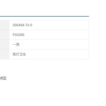
205494-72-0
F01005
一周
医疗卫生
，钠盐