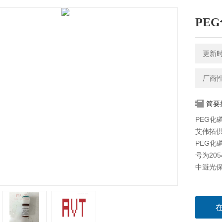
PEG
更新时间
厂商
简要
PEG化磷
艾伟拓供
PEG化
号为20
中避光