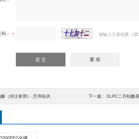
证码：
请输入计算结果（填
油酸（供注射用）-艾伟拓供
下一篇 :
DLPC二月桂酰基
DPPE-MPEG2000PEG化磷脂DPPE-MPEG2000