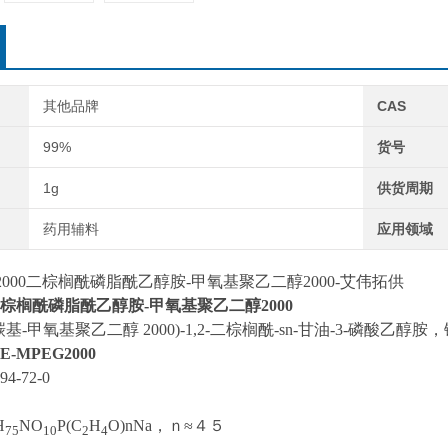
其他品牌
CAS
99%
货号
1g
供货周期
药用辅料
应用领域
EG2000二棕榈酰磷脂酰乙醇胺-甲氧基聚乙二醇2000-艾伟拓供
棕榈酰磷脂酰乙醇胺-甲氧基聚乙二醇2000
基-甲氧基聚乙二醇 2000)-1,2-二棕榈酰-sn-甘油-3-磷酸乙醇胺
E-MPEG2000
4-72-0
H
NO
P(C
H
O)nNa，ｎ≈４５
75
10
2
4