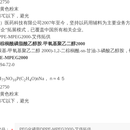
750
黄色粉末
15℃以下，避光
）医药科技有限公司2007年至今，坚持以药用辅料为主要业务
药企"拓展模式，已覆盖中国所有相关企业。
PE-MPEG2000-艾伟拓供
棕榈酰磷脂酰乙醇胺-甲氧基聚乙二醇2000
基-甲氧基聚乙二醇 2000)-1,2-二棕榈酰-sn-甘油-3-磷酸乙醇胺
E-MPEG2000
4-72-0
H
NO
P(C
H
O)nNa，ｎ≈４５
75
10
2
4
750
黄色粉末
15℃以下，避光
产品：