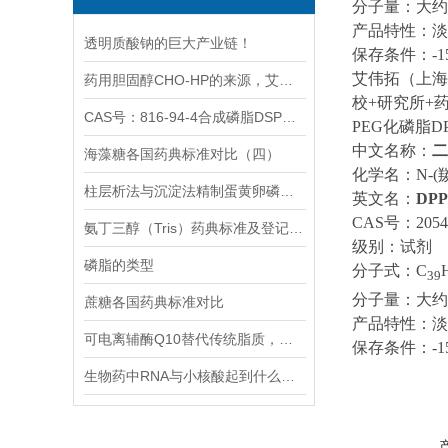
分子量：大约2
产品特性：淡
透明质酸钠的巨大产业链！
保存条件：-
艾伟拓（上海
药用胆固醇CHO-HP的来源，艾伟拓植物源胆固醇（供注射用）上线！
校+研究所+
CAS号：816-94-4合成磷脂DSPC在复方脂质体发挥怎样的功效？
PEG化磷脂DP
中文名称：
二
海藻糖各国药典标准对比（四）
化学名：N-(羰
柱层析法与沉淀法精制蛋黄卵磷脂的生产工艺有何区别？
英文名：
DPP
CAS号：20549
氨丁三醇（Tris）药典标准及登记情况汇总
级别：试剂
磷脂的类型
分子式：C
39
分子量：大约2
蔗糖各国药典标准对比
产品特性：淡
可电离辅酶Q10替代传统脂质，增强mRNA治疗效能
保存条件：-
生物药中RNA与小核酸起到什么作用？