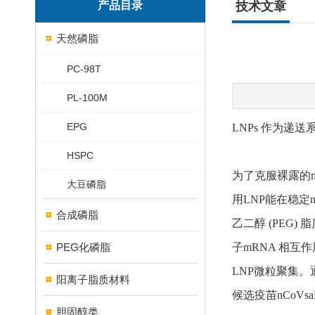
产品目录
技术文章
天然磷脂
PC-98T
PL-100M
EPG
LNPs 作为递送
HSPC
为了克服裸露的m
大豆磷脂
用LNP能在稳定
合成磷脂
乙二醇 (PEG
PEG化磷脂
子mRNA 相
LNP微粒聚集。通
阳离子脂质材料
候选疫苗nCoVs
胆固醇类