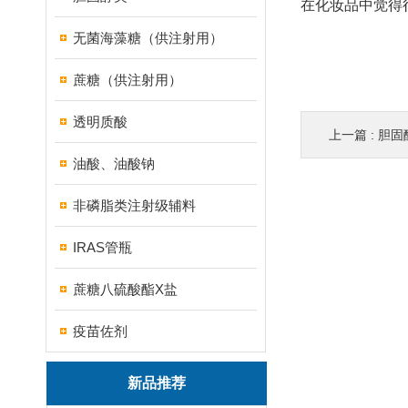
在化妆品中觉得
无菌海藻糖（供注射用）
蔗糖（供注射用）
透明质酸
上一篇 :
胆固
油酸、油酸钠
非磷脂类注射级辅料
IRAS管瓶
蔗糖八硫酸酯X盐
疫苗佐剂
新品推荐