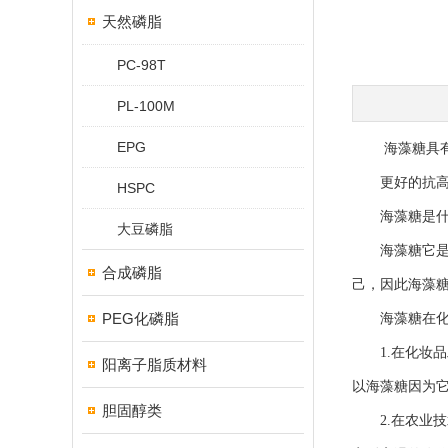
天然磷脂
PC-98T
PL-100M
EPG
海藻糖具有更
更好的抗高温
HSPC
海藻糖是什
大豆磷脂
海藻糖它是一
合成磷脂
己，因此海藻
PEG化磷脂
海藻糖在化妆
1.在化妆品
阳离子脂质材料
以海藻糖因为
胆固醇类
2.在农业技