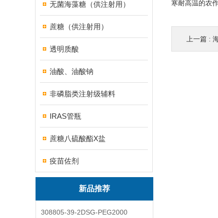
寒耐高温的农
无菌海藻糖（供注射用）
蔗糖（供注射用）
上一篇 :
透明质酸
油酸、油酸钠
非磷脂类注射级辅料
IRAS管瓶
蔗糖八硫酸酯X盐
疫苗佐剂
新品推荐
308805-39-2DSG-PEG2000