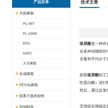
产品目录
技术文章
天然磷脂
PC-98T
PL-100M
EPG
玻尿酸
是一种存在于
在多种动物组织
HSPC
含量和平均分子
大豆磷脂
合成磷脂
提取
玻尿酸
的工
性蛋白酶）进行
PEG化磷脂
然后，通过反复
阳离子脂质材料
艾伟拓长期稳定
胆固醇类