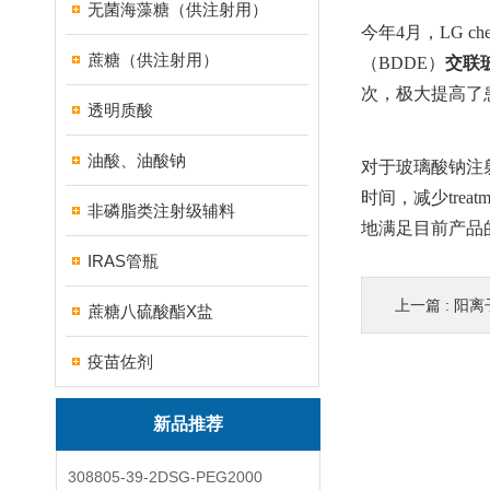
无菌海藻糖（供注射用）
今年4月，LG c
蔗糖（供注射用）
（BDDE）
交联
次，极大提高了患
透明质酸
油酸、油酸钠
对于玻璃酸钠注射
时间，减少tre
非磷脂类注射级辅料
地满足目前产品
IRAS管瓶
上一篇 :
阳离子脂
蔗糖八硫酸酯X盐
疫苗佐剂
新品推荐
308805-39-2DSG-PEG2000