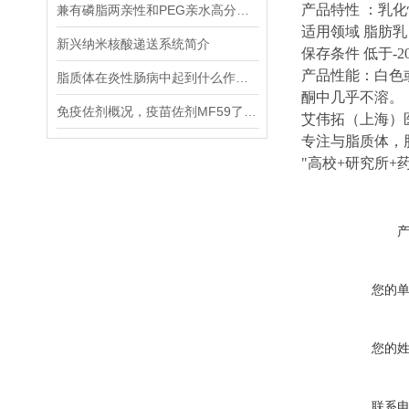
产品特性 ：乳
兼有磷脂两亲性和PEG亲水高分子特性的DSPE-MPEG2000
适用领域 脂肪
新兴纳米核酸递送系统简介
保存条件 低于-
产品性能：白色
脂质体在炎性肠病中起到什么作用？
酮中几乎不溶。
免疫佐剂概况，疫苗佐剂MF59了解一下！
艾伟拓（上海）
专注与脂质体，
"高校+研究所
您的
您的
联系