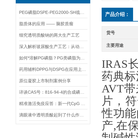
PEG磷脂DSPE-PEG2000-SH巯基封端应用有哪些？
产品介绍：
脂质体的应用 —— 脑胶质瘤
货号
细究透明质酸钠的两大生产工艺
主要用途
深入解析玻尿酸生产工艺：从动物组织提取到工艺原理
如何*溶解PG磷脂？PG类磷脂为何用途这么广？
IRA
药用辅料DPPG与DSPG在应用上有什么区别？
药典标
原位凝胶上市制剂案例分享
AVT
详谈CAS号：816-94-4的合成磷脂DSPC
片，符
精准激活免疫应答：新一代CpG ODN佐剂技术解析
性功能
滴眼液中透明质酸起到了什么作用？
产,在
制碱性