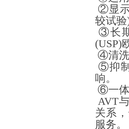
②显示
较试验
③长期
(USP
④清洗
⑤抑制
响。
⑥一体
AVT
关系，
服务。